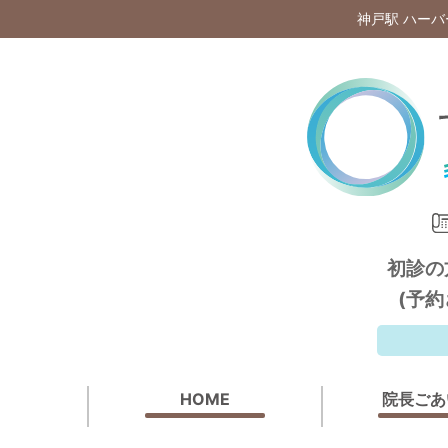
神戸駅 ハー
初診の
(予
HOME
院長ごあ