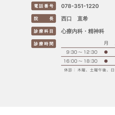
078-351-1220
電話番号
西口 直希
院長
心療内科・精神科
診療科目
診療時間