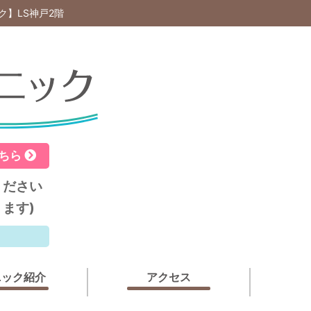
】LS神戸2階
こちら
ください
ます)
ニック紹介
アクセス