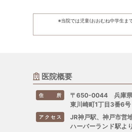
当院はオンライン資格確認を行う体制を有し
取得・活用して診療を行います。
※当院では児童(おおむね中学生ま
お支払いについて
お支払いは現金でお願いします。キャッシュ
マスク着用のお願い
医院概要
ご来院の際はマスクの着用をお願いします。
院内でマスクの販売は行っておりません。
〒650-0044 兵
住所
東川崎町1丁目3番6号 
JR神戸駅、神戸市営
アクセス
ハーバーランド駅より